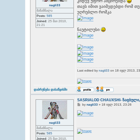
კიდევ უფრო ამცირებდა
nagli33
თავს იმით ვაიმედებდი რომ თ
მაწანწალა
უღრუბლო როშკა
Posts:
585
Joined:
25 მაი 2010,
21:21
ნაუტილუსი
Last edited by
nagli33
on 18 ივლ 2013, 23:4
T
დაბრუნება დასაწყისში
o
p
SASRIALOD CHAUXSHI- ზაფხული,
P
by
nagli33
»
18 ივლ 2013, 23:26
o
s
t
nagli33
მაწანწალა
Posts:
585
Joined:
25 მაი 2010,