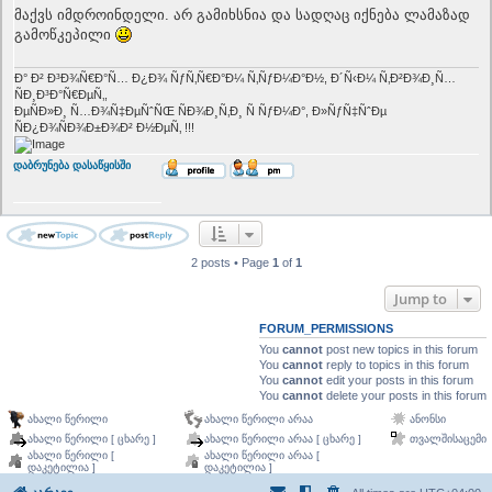
s
მაქვს იმდროინდელი. არ გამიხსნია და სადღაც იქნება ლამაზად
t
გამოწკეპილი
Ð° Ð² Ð³Ð¾Ñ€Ð°Ñ… Ð¿Ð¾ ÑƒÑ‚Ñ€Ð°Ð¼ Ñ‚ÑƒÐ¼Ð°Ð½, Ð´Ñ‹Ð¼ Ñ‚Ð²Ð¾Ð¸Ñ…
ÑÐ¸Ð³Ð°Ñ€ÐµÑ‚,
ÐµÑÐ»Ð¸ Ñ…Ð¾Ñ‡ÐµÑˆÑŒ ÑÐ¾Ð¸Ñ‚Ð¸ Ñ ÑƒÐ¼Ð°, Ð»ÑƒÑ‡ÑˆÐµ
ÑÐ¿Ð¾ÑÐ¾Ð±Ð¾Ð² Ð½ÐµÑ‚ !!!
T
დაბრუნება დასაწყისში
o
p
2 posts • Page
1
of
1
Jump to
FORUM_PERMISSIONS
You
cannot
post new topics in this forum
You
cannot
reply to topics in this forum
You
cannot
edit your posts in this forum
You
cannot
delete your posts in this forum
ახალი წერილი
ახალი წერილი არაა
ანონსი
ახალი წერილი [ ცხარე ]
ახალი წერილი არაა [ ცხარე ]
თვალშისაცემი
ახალი წერილი [
ახალი წერილი არაა [
დაკეტილია ]
დაკეტილია ]