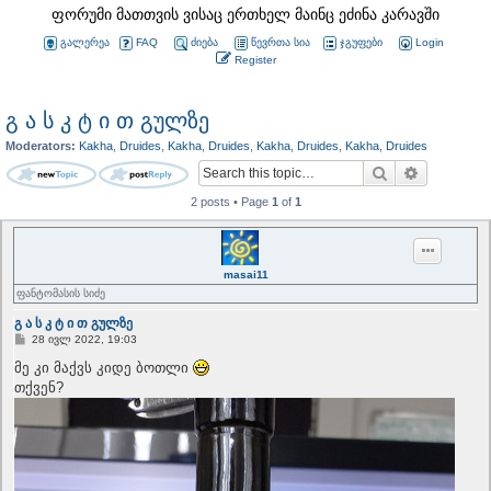
ფორუმი მათთვის ვისაც ერთხელ მაინც ეძინა კარავში
გალერეა
FAQ
ძიება
წევრთა სია
ჯგუფები
Login
Register
გ ა ს კ ტ ი თ გულზე
Moderators:
Kakha
,
Druides
,
Kakha
,
Druides
,
Kakha
,
Druides
,
Kakha
,
Druides
Search
Advanced 
2 posts • Page
1
of
1
masai11
ფანტომასის სიძე
გ ა ს კ ტ ი თ გულზე
P
28 ივლ 2022, 19:03
o
s
მე კი მაქვს კიდე ბოთლი
t
თქვენ?