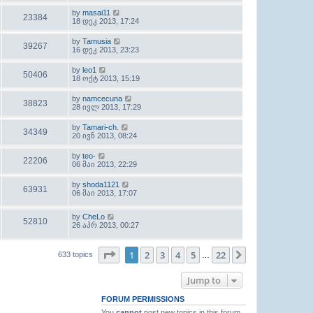
by
masai11
23384
18 დეკ 2013, 17:24
by
Tamusia
39267
16 დეკ 2013, 23:23
by
leo1
50406
18 ოქტ 2013, 15:19
by
namcecuna
38823
28 ივლ 2013, 17:29
by
Tamari-ch.
34349
20 ივნ 2013, 08:24
by
teo-
22206
06 მაი 2013, 22:29
by
shoda1121
63931
06 მაი 2013, 17:07
by
CheLo
52810
26 აპრ 2013, 00:27
Page
1
of
22
1
2
3
4
5
22
Next
633 topics
…
Jump to
FORUM PERMISSIONS
You
cannot
post new topics in this forum