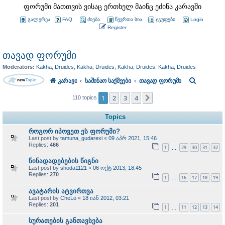
ფორუმი მათთვის ვისაც ერთხელ მაინც ეძინა კარავში
გალერეა
FAQ
ძიება
წევრთა სია
ჯგუფები
Login
Register
თავად ფორუმი
Moderators:
Kakha
,
Druides
,
Kakha
,
Druides
,
Kakha
,
Druides
,
Kakha
,
Druides
S
კარავი
საშინაო საქმეები
თავად ფორუმი
e
1
2
3
4
Next
110 topics
a
Topics
r
როგორ იპოვეთ ეს ფორუმი?
c
Last post by
tamuna_gudarexi
«
09 აპრ 2021, 15:46
Replies:
466
h
1
29
30
31
32
…
წინადადებების წიგნი
Last post by
shoda1121
«
06 ოქტ 2013, 18:45
Replies:
270
1
16
17
18
19
…
ავატარის ატვირთვა
Last post by
CheLo
«
18 იან 2012, 03:21
Replies:
201
1
11
12
13
14
…
სურათების განთავსება