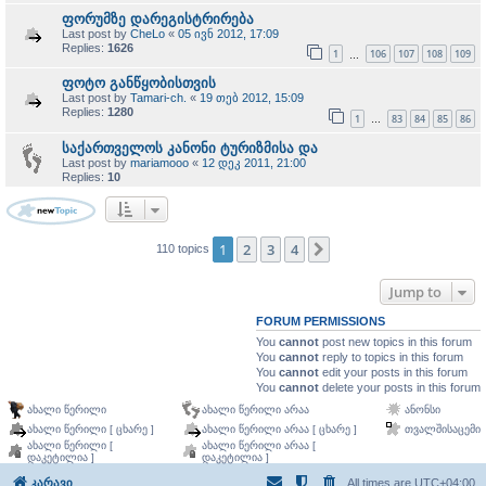
ფორუმზე დარეგისტრირება
Last post by
CheLo
«
05 ივნ 2012, 17:09
Replies:
1626
1
106
107
108
109
…
ფოტო განწყობისთვის
Last post by
Tamari-ch.
«
19 თებ 2012, 15:09
Replies:
1280
1
83
84
85
86
…
საქართველოს კანონი ტურიზმისა და
Last post by
mariamooo
«
12 დეკ 2011, 21:00
Replies:
10
1
2
3
4
Next
110 topics
Jump to
FORUM PERMISSIONS
You
cannot
post new topics in this forum
You
cannot
reply to topics in this forum
You
cannot
edit your posts in this forum
You
cannot
delete your posts in this forum
ახალი წერილი
ახალი წერილი არაა
ანონსი
ახალი წერილი [ ცხარე ]
ახალი წერილი არაა [ ცხარე ]
თვალშისაცემი
ახალი წერილი [
ახალი წერილი არაა [
დაკეტილია ]
დაკეტილია ]
კარავი
All times are
UTC+04:00