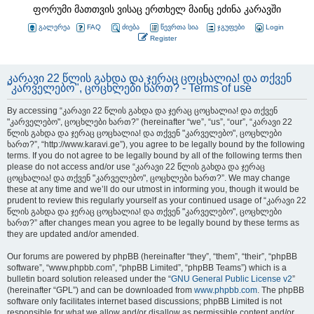
ფორუმი მათთვის ვისაც ერთხელ მაინც ეძინა კარავში
გალერეა
FAQ
ძიება
წევრთა სია
ჯგუფები
Login
Register
კარავი 22 წლის გახდა და ჯერაც ცოცხალია! და თქვენ
"კარველებო", ცოცხლები ხართ? - Terms of use
By accessing “კარავი 22 წლის გახდა და ჯერაც ცოცხალია! და თქვენ
"კარველებო", ცოცხლები ხართ?” (hereinafter “we”, “us”, “our”, “კარავი 22
წლის გახდა და ჯერაც ცოცხალია! და თქვენ "კარველებო", ცოცხლები
ხართ?”, “http://www.karavi.ge”), you agree to be legally bound by the following
terms. If you do not agree to be legally bound by all of the following terms then
please do not access and/or use “კარავი 22 წლის გახდა და ჯერაც
ცოცხალია! და თქვენ "კარველებო", ცოცხლები ხართ?”. We may change
these at any time and we’ll do our utmost in informing you, though it would be
prudent to review this regularly yourself as your continued usage of “კარავი 22
წლის გახდა და ჯერაც ცოცხალია! და თქვენ "კარველებო", ცოცხლები
ხართ?” after changes mean you agree to be legally bound by these terms as
they are updated and/or amended.
Our forums are powered by phpBB (hereinafter “they”, “them”, “their”, “phpBB
software”, “www.phpbb.com”, “phpBB Limited”, “phpBB Teams”) which is a
bulletin board solution released under the “
GNU General Public License v2
”
(hereinafter “GPL”) and can be downloaded from
www.phpbb.com
. The phpBB
software only facilitates internet based discussions; phpBB Limited is not
responsible for what we allow and/or disallow as permissible content and/or