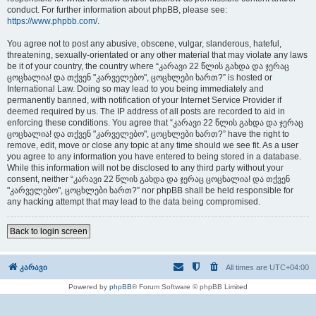
conduct. For further information about phpBB, please see:
https://www.phpbb.com/
.
You agree not to post any abusive, obscene, vulgar, slanderous, hateful,
threatening, sexually-orientated or any other material that may violate any laws
be it of your country, the country where “კარავი 22 წლის გახდა და ჯერაც
ცოცხალია! და თქვენ "კარველებო", ცოცხლები ხართ?” is hosted or
International Law. Doing so may lead to you being immediately and
permanently banned, with notification of your Internet Service Provider if
deemed required by us. The IP address of all posts are recorded to aid in
enforcing these conditions. You agree that “კარავი 22 წლის გახდა და ჯერაც
ცოცხალია! და თქვენ "კარველებო", ცოცხლები ხართ?” have the right to
remove, edit, move or close any topic at any time should we see fit. As a user
you agree to any information you have entered to being stored in a database.
While this information will not be disclosed to any third party without your
consent, neither “კარავი 22 წლის გახდა და ჯერაც ცოცხალია! და თქვენ
"კარველებო", ცოცხლები ხართ?” nor phpBB shall be held responsible for
any hacking attempt that may lead to the data being compromised.
Back to login screen
კარავი
All times are
UTC+04:00
Powered by
phpBB
® Forum Software © phpBB Limited