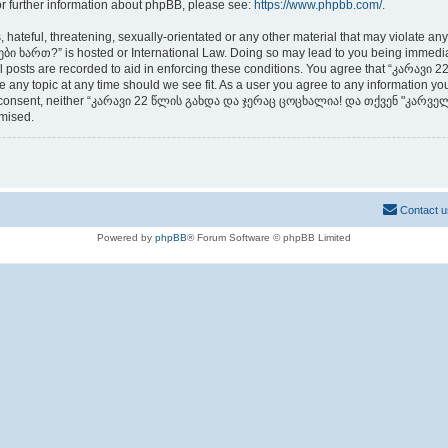
or further information about phpBB, please see:
https://www.phpbb.com/
.
 hateful, threatening, sexually-orientated or any other material that may violate an
თ?” is hosted or International Law. Doing so may lead to you being immediately
 all posts are recorded to aid in enforcing these conditions. You agree that “კ
any topic at any time should we see fit. As a user you agree to any information you
t your consent, neither “კარავი 22 წლის გახდა და ჯერაც ცოცხალია! და თქვენ "კარ
omised.
Contact u
Powered by
phpBB
® Forum Software © phpBB Limited