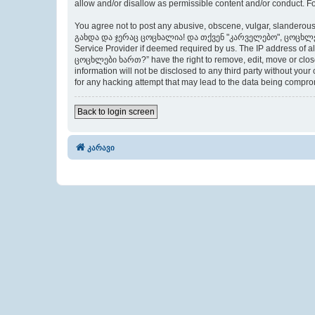
allow and/or disallow as permissible content and/or conduct. F
You agree not to post any abusive, obscene, vulgar, slanderous,
გახდა და ჯერაც ცოცხალია! და თქვენ "კარველებო", ცოცხლები ხარ
Service Provider if deemed required by us. The IP address of
ცოცხლები ხართ?” have the right to remove, edit, move or close 
information will not be disclosed to any third party withou
for any hacking attempt that may lead to the data being compr
Back to login screen
კარავი