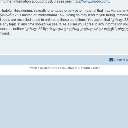
or further information about phpBB, please see:
https://www.phpbb.com/
.
 hateful, threatening, sexually-orientated or any other material that may violate an
თ?” is hosted or International Law. Doing so may lead to you being immediately
 all posts are recorded to aid in enforcing these conditions. You agree that “კ
any topic at any time should we see fit. As a user you agree to any information you
t your consent, neither “კარავი 22 წლის გახდა და ჯერაც ცოცხალია! და თქვენ "კარ
omised.
Contact u
Powered by
phpBB
® Forum Software © phpBB Limited