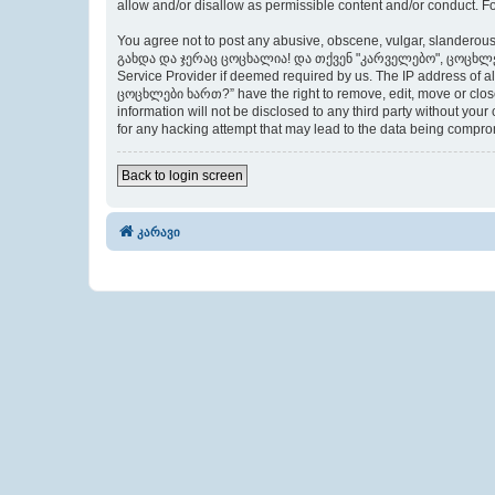
allow and/or disallow as permissible content and/or conduct. F
You agree not to post any abusive, obscene, vulgar, slanderous,
გახდა და ჯერაც ცოცხალია! და თქვენ "კარველებო", ცოცხლები ხარ
Service Provider if deemed required by us. The IP address of
ცოცხლები ხართ?” have the right to remove, edit, move or close 
information will not be disclosed to any third party withou
for any hacking attempt that may lead to the data being compr
Back to login screen
კარავი