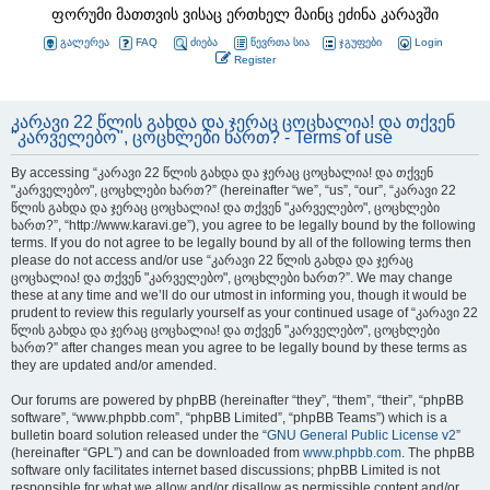
ფორუმი მათთვის ვისაც ერთხელ მაინც ეძინა კარავში
გალერეა
FAQ
ძიება
წევრთა სია
ჯგუფები
Login
Register
კარავი 22 წლის გახდა და ჯერაც ცოცხალია! და თქვენ
"კარველებო", ცოცხლები ხართ? - Terms of use
By accessing “კარავი 22 წლის გახდა და ჯერაც ცოცხალია! და თქვენ
"კარველებო", ცოცხლები ხართ?” (hereinafter “we”, “us”, “our”, “კარავი 22
წლის გახდა და ჯერაც ცოცხალია! და თქვენ "კარველებო", ცოცხლები
ხართ?”, “http://www.karavi.ge”), you agree to be legally bound by the following
terms. If you do not agree to be legally bound by all of the following terms then
please do not access and/or use “კარავი 22 წლის გახდა და ჯერაც
ცოცხალია! და თქვენ "კარველებო", ცოცხლები ხართ?”. We may change
these at any time and we’ll do our utmost in informing you, though it would be
prudent to review this regularly yourself as your continued usage of “კარავი 22
წლის გახდა და ჯერაც ცოცხალია! და თქვენ "კარველებო", ცოცხლები
ხართ?” after changes mean you agree to be legally bound by these terms as
they are updated and/or amended.
Our forums are powered by phpBB (hereinafter “they”, “them”, “their”, “phpBB
software”, “www.phpbb.com”, “phpBB Limited”, “phpBB Teams”) which is a
bulletin board solution released under the “
GNU General Public License v2
”
(hereinafter “GPL”) and can be downloaded from
www.phpbb.com
. The phpBB
software only facilitates internet based discussions; phpBB Limited is not
responsible for what we allow and/or disallow as permissible content and/or