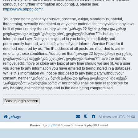
conduct. For further information about phpBB, please see:
https://www.phpbb.com/
.
You agree not to post any abusive, obscene, vulgar, slanderous, hateful,
threatening, sexually-orientated or any other material that may violate any laws
be it of your country, the country where “კარავი 22 წლის გახდა და ჯერაც
ცოცხალია! და თქვენ "კარველებო", ცოცხლები ხართ?” is hosted or
International Law. Doing so may lead to you being immediately and
permanently banned, with notification of your Internet Service Provider if
deemed required by us. The IP address of all posts are recorded to aid in
enforcing these conditions. You agree that “კარავი 22 წლის გახდა და ჯერაც
ცოცხალია! და თქვენ "კარველებო", ცოცხლები ხართ?” have the right to
remove, edit, move or close any topic at any time should we see fit. As a user
you agree to any information you have entered to being stored in a database.
While this information will not be disclosed to any third party without your
consent, neither “კარავი 22 წლის გახდა და ჯერაც ცოცხალია! და თქვენ
"კარველებო", ცოცხლები ხართ?” nor phpBB shall be held responsible for
any hacking attempt that may lead to the data being compromised.
Back to login screen
კარავი
All times are
UTC+04:00
Powered by
phpBB
® Forum Software © phpBB Limited