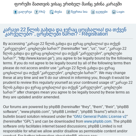
ფორუმი მათთვის ვისაც ერთხელ მაინც ეძინა კარავში
გალერეა
FAQ
ძიება
წევრთა სია
ჯგუფები
Login
კარავი 22 წლის გახდა და ჯერაც ცოცხალია! და თქვენ
"კარველებო", ცოცხლები ხართ? - Registration
By accessing “კარავი 22 წლის გახდა და ჯერაც ცოცხალია! და თქვენ
"კარველებო", ცოცხლები ხართ?” (hereinafter “we”, “us”, “our”, “კარავი 22
წლის გახდა და ჯერაც ცოცხალია! და თქვენ "კარველებო", ცოცხლები
ხართ?”, “http://www.karavi.ge”), you agree to be legally bound by the following
terms. If you do not agree to be legally bound by all of the following terms then
please do not access and/or use “კარავი 22 წლის გახდა და ჯერაც
ცოცხალია! და თქვენ "კარველებო", ცოცხლები ხართ?”. We may change
these at any time and we’ll do our utmost in informing you, though it would be
prudent to review this regularly yourself as your continued usage of “კარავი 22
წლის გახდა და ჯერაც ცოცხალია! და თქვენ "კარველებო", ცოცხლები
ხართ?” after changes mean you agree to be legally bound by these terms as
they are updated and/or amended.
Our forums are powered by phpBB (hereinafter “they”, “them”, “their”, “phpBB
software”, “www.phpbb.com”, “phpBB Limited”, “phpBB Teams”) which is a
bulletin board solution released under the “
GNU General Public License v2
”
(hereinafter “GPL”) and can be downloaded from
www.phpbb.com
. The phpBB
software only facilitates internet based discussions; phpBB Limited is not
responsible for what we allow and/or disallow as permissible content and/or