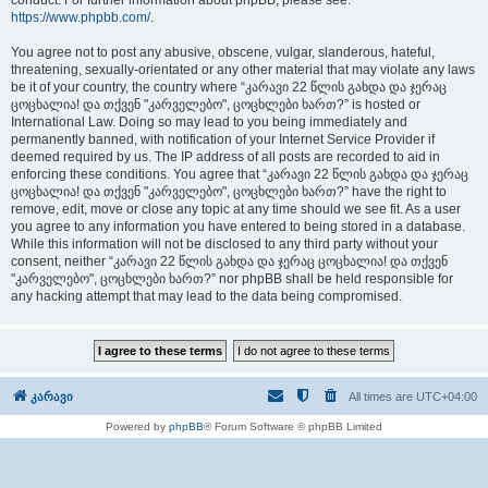
conduct. For further information about phpBB, please see:
https://www.phpbb.com/
.
You agree not to post any abusive, obscene, vulgar, slanderous, hateful,
threatening, sexually-orientated or any other material that may violate any laws
be it of your country, the country where “კარავი 22 წლის გახდა და ჯერაც
ცოცხალია! და თქვენ "კარველებო", ცოცხლები ხართ?” is hosted or
International Law. Doing so may lead to you being immediately and
permanently banned, with notification of your Internet Service Provider if
deemed required by us. The IP address of all posts are recorded to aid in
enforcing these conditions. You agree that “კარავი 22 წლის გახდა და ჯერაც
ცოცხალია! და თქვენ "კარველებო", ცოცხლები ხართ?” have the right to
remove, edit, move or close any topic at any time should we see fit. As a user
you agree to any information you have entered to being stored in a database.
While this information will not be disclosed to any third party without your
consent, neither “კარავი 22 წლის გახდა და ჯერაც ცოცხალია! და თქვენ
"კარველებო", ცოცხლები ხართ?” nor phpBB shall be held responsible for
any hacking attempt that may lead to the data being compromised.
კარავი
All times are
UTC+04:00
Powered by
phpBB
® Forum Software © phpBB Limited