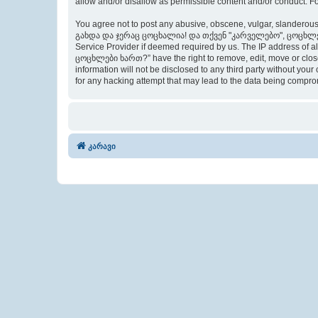
allow and/or disallow as permissible content and/or conduct. F
You agree not to post any abusive, obscene, vulgar, slanderous,
გახდა და ჯერაც ცოცხალია! და თქვენ "კარველებო", ცოცხლები ხარ
Service Provider if deemed required by us. The IP address of
ცოცხლები ხართ?” have the right to remove, edit, move or close 
information will not be disclosed to any third party withou
for any hacking attempt that may lead to the data being compr
კარავი