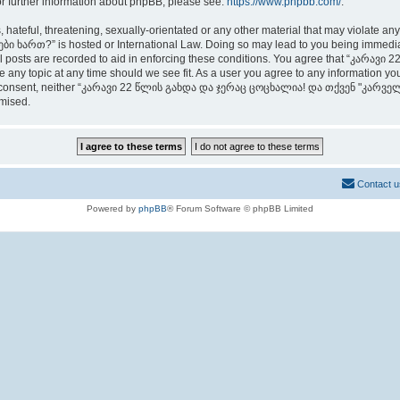
or further information about phpBB, please see:
https://www.phpbb.com/
.
 hateful, threatening, sexually-orientated or any other material that may violate an
თ?” is hosted or International Law. Doing so may lead to you being immediately
 all posts are recorded to aid in enforcing these conditions. You agree that “კ
any topic at any time should we see fit. As a user you agree to any information you
t your consent, neither “კარავი 22 წლის გახდა და ჯერაც ცოცხალია! და თქვენ "კარ
omised.
Contact u
Powered by
phpBB
® Forum Software © phpBB Limited