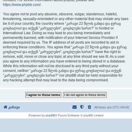
conduct. For further information about phpBB, please see:
https://www.phpbb.com/
.
You agree not to post any abusive, obscene, vulgar, slanderous, hateful,
threatening, sexually-orientated or any other material that may violate any laws
be it of your country, the country where “კარავი 22 წლის გახდა და ჯერაც
ცოცხალია! და თქვენ "კარველებო", ცოცხლები ხართ?” is hosted or
International Law. Doing so may lead to you being immediately and
permanently banned, with notification of your Internet Service Provider if
deemed required by us. The IP address of all posts are recorded to aid in
enforcing these conditions. You agree that “კარავი 22 წლის გახდა და ჯერაც
ცოცხალია! და თქვენ "კარველებო", ცოცხლები ხართ?” have the right to
remove, edit, move or close any topic at any time should we see fit. As a user
you agree to any information you have entered to being stored in a database.
While this information will not be disclosed to any third party without your
consent, neither “კარავი 22 წლის გახდა და ჯერაც ცოცხალია! და თქვენ
"კარველებო", ცოცხლები ხართ?” nor phpBB shall be held responsible for
any hacking attempt that may lead to the data being compromised.
კარავი
All times are
UTC+04:00
Powered by
phpBB
® Forum Software © phpBB Limited