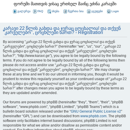
ფორუმი მათთვის ვისაც ერთხელ მაინც ეძინა კარავში
გალერეა
FAQ
ძიება
წევრთა სია
ჯგუფები
Login
კარავი 22 წლის გახდა და ჯერაც ცოცხალია! და თქვენ
"კარველებო", ცოცხლები ხართ? - Registration
By accessing “კარავი 22 წლის გახდა და ჯერაც ცოცხალია! და თქვენ
"კარველებო", ცოცხლები ხართ?” (hereinafter “we”, “us”, “our”, “კარავი 22
წლის გახდა და ჯერაც ცოცხალია! და თქვენ "კარველებო", ცოცხლები
ხართ?”, “http://www.karavi.ge”), you agree to be legally bound by the following
terms. If you do not agree to be legally bound by all of the following terms then
please do not access and/or use “კარავი 22 წლის გახდა და ჯერაც
ცოცხალია! და თქვენ "კარველებო", ცოცხლები ხართ?”. We may change
these at any time and we’ll do our utmost in informing you, though it would be
prudent to review this regularly yourself as your continued usage of “კარავი 22
წლის გახდა და ჯერაც ცოცხალია! და თქვენ "კარველებო", ცოცხლები
ხართ?” after changes mean you agree to be legally bound by these terms as
they are updated and/or amended.
Our forums are powered by phpBB (hereinafter “they”, “them”, “their”, “phpBB
software”, “www.phpbb.com”, “phpBB Limited”, “phpBB Teams”) which is a
bulletin board solution released under the “
GNU General Public License v2
”
(hereinafter “GPL”) and can be downloaded from
www.phpbb.com
. The phpBB
software only facilitates internet based discussions; phpBB Limited is not
responsible for what we allow and/or disallow as permissible content and/or