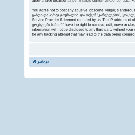
allow and/or disallow as permissible content and/or conduct. F
You agree not to post any abusive, obscene, vulgar, slanderous,
გახდა და ჯერაც ცოცხალია! და თქვენ "კარველებო", ცოცხლები ხარ
Service Provider if deemed required by us. The IP address of
ცოცხლები ხართ?” have the right to remove, edit, move or close 
information will not be disclosed to any third party withou
for any hacking attempt that may lead to the data being compr
კარავი