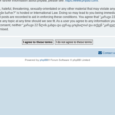
or further information about phpBB, please see:
https://www.phpbb.com/
.
 hateful, threatening, sexually-orientated or any other material that may violate an
თ?” is hosted or International Law. Doing so may lead to you being immediately
 all posts are recorded to aid in enforcing these conditions. You agree that “კ
any topic at any time should we see fit. As a user you agree to any information you
t your consent, neither “კარავი 22 წლის გახდა და ჯერაც ცოცხალია! და თქვენ "კარ
omised.
Contact u
Powered by
phpBB
® Forum Software © phpBB Limited