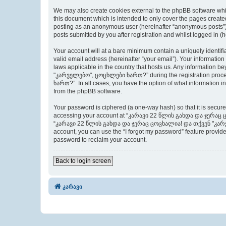
We may also create cookies external to the phpBB software 
this document which is intended to only cover the pages created
posting as an anonymous user (hereinafter “anonymous posts
posts submitted by you after registration and whilst logged in (h
Your account will at a bare minimum contain a uniquely identif
valid email address (hereinafter “your email”). Your inform
laws applicable in the country that hosts us. Any informati
"კარველებო", ცოცხლები ხართ?” during the registration proce
ხართ?”. In all cases, you have the option of what information in
from the phpBB software.
Your password is ciphered (a one-way hash) so that it is secu
accessing your account at “კარავი 22 წლის გახდა და ჯერაც ცო
“კარავი 22 წლის გახდა და ჯერაც ცოცხალია! და თქვენ "კარველე
account, you can use the “I forgot my password” feature provid
password to reclaim your account.
Back to login screen
კარავი