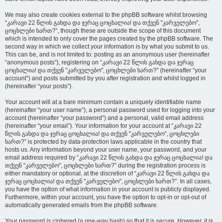
We may also create cookies external to the phpBB software whilst browsing
“კარავი 22 წლის გახდა და ჯერაც ცოცხალია! და თქვენ "კარველებო",
ცოცხლები ხართ?”, though these are outside the scope of this document
which is intended to only cover the pages created by the phpBB software. The
second way in which we collect your information is by what you submit to us.
This can be, and is not limited to: posting as an anonymous user (hereinafter
“anonymous posts”), registering on “კარავი 22 წლის გახდა და ჯერაც
ცოცხალია! და თქვენ "კარველებო", ცოცხლები ხართ?” (hereinafter “your
account”) and posts submitted by you after registration and whilst logged in
(hereinafter “your posts”).
Your account will at a bare minimum contain a uniquely identifiable name
(hereinafter “your user name”), a personal password used for logging into your
account (hereinafter “your password”) and a personal, valid email address
(hereinafter “your email”). Your information for your account at “კარავი 22
წლის გახდა და ჯერაც ცოცხალია! და თქვენ "კარველებო", ცოცხლები
ხართ?” is protected by data-protection laws applicable in the country that
hosts us. Any information beyond your user name, your password, and your
email address required by “კარავი 22 წლის გახდა და ჯერაც ცოცხალია! და
თქვენ "კარველებო", ცოცხლები ხართ?” during the registration process is
either mandatory or optional, at the discretion of “კარავი 22 წლის გახდა და
ჯერაც ცოცხალია! და თქვენ "კარველებო", ცოცხლები ხართ?”. In all cases,
you have the option of what information in your account is publicly displayed.
Furthermore, within your account, you have the option to opt-in or opt-out of
automatically generated emails from the phpBB software.
Your password is ciphered (a one-way hash) so that it is secure. However, it is