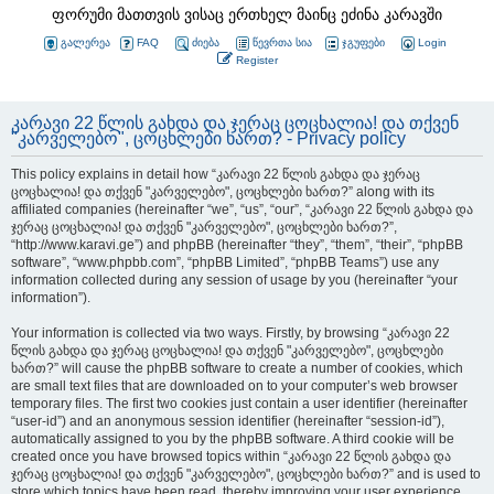
ფორუმი მათთვის ვისაც ერთხელ მაინც ეძინა კარავში
გალერეა
FAQ
ძიება
წევრთა სია
ჯგუფები
Login
Register
კარავი 22 წლის გახდა და ჯერაც ცოცხალია! და თქვენ
"კარველებო", ცოცხლები ხართ? - Privacy policy
This policy explains in detail how “კარავი 22 წლის გახდა და ჯერაც
ცოცხალია! და თქვენ "კარველებო", ცოცხლები ხართ?” along with its
affiliated companies (hereinafter “we”, “us”, “our”, “კარავი 22 წლის გახდა და
ჯერაც ცოცხალია! და თქვენ "კარველებო", ცოცხლები ხართ?”,
“http://www.karavi.ge”) and phpBB (hereinafter “they”, “them”, “their”, “phpBB
software”, “www.phpbb.com”, “phpBB Limited”, “phpBB Teams”) use any
information collected during any session of usage by you (hereinafter “your
information”).
Your information is collected via two ways. Firstly, by browsing “კარავი 22
წლის გახდა და ჯერაც ცოცხალია! და თქვენ "კარველებო", ცოცხლები
ხართ?” will cause the phpBB software to create a number of cookies, which
are small text files that are downloaded on to your computer’s web browser
temporary files. The first two cookies just contain a user identifier (hereinafter
“user-id”) and an anonymous session identifier (hereinafter “session-id”),
automatically assigned to you by the phpBB software. A third cookie will be
created once you have browsed topics within “კარავი 22 წლის გახდა და
ჯერაც ცოცხალია! და თქვენ "კარველებო", ცოცხლები ხართ?” and is used to
store which topics have been read, thereby improving your user experience.