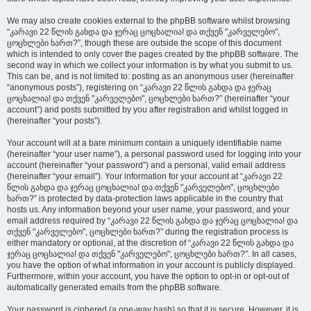
We may also create cookies external to the phpBB software whilst browsing
“კარავი 22 წლის გახდა და ჯერაც ცოცხალია! და თქვენ "კარველებო",
ცოცხლები ხართ?”, though these are outside the scope of this document
which is intended to only cover the pages created by the phpBB software. The
second way in which we collect your information is by what you submit to us.
This can be, and is not limited to: posting as an anonymous user (hereinafter
“anonymous posts”), registering on “კარავი 22 წლის გახდა და ჯერაც
ცოცხალია! და თქვენ "კარველებო", ცოცხლები ხართ?” (hereinafter “your
account”) and posts submitted by you after registration and whilst logged in
(hereinafter “your posts”).
Your account will at a bare minimum contain a uniquely identifiable name
(hereinafter “your user name”), a personal password used for logging into your
account (hereinafter “your password”) and a personal, valid email address
(hereinafter “your email”). Your information for your account at “კარავი 22
წლის გახდა და ჯერაც ცოცხალია! და თქვენ "კარველებო", ცოცხლები
ხართ?” is protected by data-protection laws applicable in the country that
hosts us. Any information beyond your user name, your password, and your
email address required by “კარავი 22 წლის გახდა და ჯერაც ცოცხალია! და
თქვენ "კარველებო", ცოცხლები ხართ?” during the registration process is
either mandatory or optional, at the discretion of “კარავი 22 წლის გახდა და
ჯერაც ცოცხალია! და თქვენ "კარველებო", ცოცხლები ხართ?”. In all cases,
you have the option of what information in your account is publicly displayed.
Furthermore, within your account, you have the option to opt-in or opt-out of
automatically generated emails from the phpBB software.
Your password is ciphered (a one-way hash) so that it is secure. However, it is