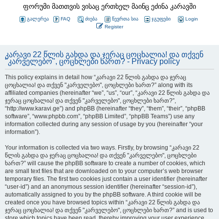
ფორუმი მათთვის ვისაც ერთხელ მაინც ეძინა კარავში
გალერეა
FAQ
ძიება
წევრთა სია
ჯგუფები
Login
Register
კარავი 22 წლის გახდა და ჯერაც ცოცხალია! და თქვენ
"კარველებო", ცოცხლები ხართ? - Privacy policy
This policy explains in detail how “კარავი 22 წლის გახდა და ჯერაც
ცოცხალია! და თქვენ "კარველებო", ცოცხლები ხართ?” along with its
affiliated companies (hereinafter “we”, “us”, “our”, “კარავი 22 წლის გახდა და
ჯერაც ცოცხალია! და თქვენ "კარველებო", ცოცხლები ხართ?”,
“http://www.karavi.ge”) and phpBB (hereinafter “they”, “them”, “their”, “phpBB
software”, “www.phpbb.com”, “phpBB Limited”, “phpBB Teams”) use any
information collected during any session of usage by you (hereinafter “your
information”).
Your information is collected via two ways. Firstly, by browsing “კარავი 22
წლის გახდა და ჯერაც ცოცხალია! და თქვენ "კარველებო", ცოცხლები
ხართ?” will cause the phpBB software to create a number of cookies, which
are small text files that are downloaded on to your computer’s web browser
temporary files. The first two cookies just contain a user identifier (hereinafter
“user-id”) and an anonymous session identifier (hereinafter “session-id”),
automatically assigned to you by the phpBB software. A third cookie will be
created once you have browsed topics within “კარავი 22 წლის გახდა და
ჯერაც ცოცხალია! და თქვენ "კარველებო", ცოცხლები ხართ?” and is used to
store which topics have been read, thereby improving your user experience.