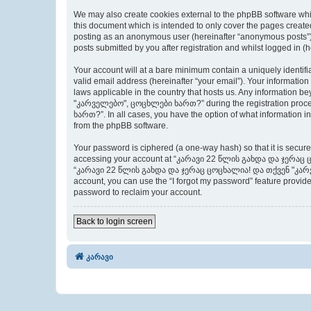
We may also create cookies external to the phpBB software 
this document which is intended to only cover the pages created
posting as an anonymous user (hereinafter “anonymous posts
posts submitted by you after registration and whilst logged in (h
Your account will at a bare minimum contain a uniquely identif
valid email address (hereinafter “your email”). Your inform
laws applicable in the country that hosts us. Any informati
"კარველებო", ცოცხლები ხართ?” during the registration proce
ხართ?”. In all cases, you have the option of what information in
from the phpBB software.
Your password is ciphered (a one-way hash) so that it is secu
accessing your account at “კარავი 22 წლის გახდა და ჯერაც ცო
“კარავი 22 წლის გახდა და ჯერაც ცოცხალია! და თქვენ "კარველე
account, you can use the “I forgot my password” feature provid
password to reclaim your account.
Back to login screen
კარავი