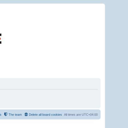
s
The team
Delete all board cookies
All times are
UTC+04:00