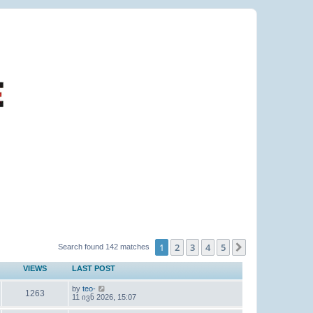
1
2
3
4
5
Next
Search found 142 matches
VIEWS
LAST POST
by
teo-
1263
11 ივნ 2026, 15:07