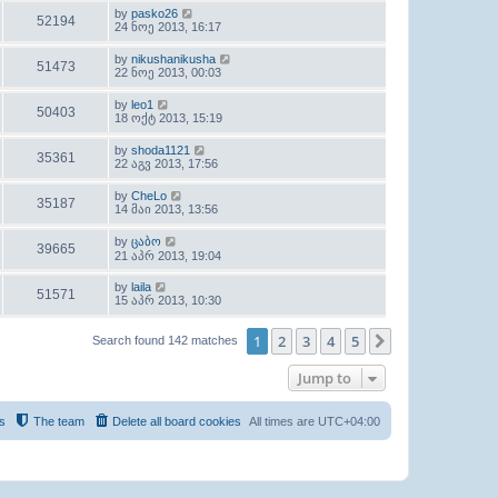
by
pasko26
52194
24 ნოე 2013, 16:17
by
nikushanikusha
51473
22 ნოე 2013, 00:03
by
leo1
50403
18 ოქტ 2013, 15:19
by
shoda1121
35361
22 აგვ 2013, 17:56
by
CheLo
35187
14 მაი 2013, 13:56
by
ცაბო
39665
21 აპრ 2013, 19:04
by
laila
51571
15 აპრ 2013, 10:30
1
2
3
4
5
Next
Search found 142 matches
Jump to
s
The team
Delete all board cookies
All times are
UTC+04:00