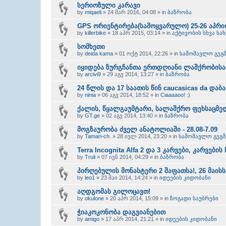
სერიოზული კარავი
by
miqaeli
» 24 მარ 2016, 04:08 » in
ბაზრობა
GPS ორიენტირება(სამოყვარულო) 25-26 აპრილ
by
killerbike
» 18 აპრ 2015, 03:14 » in
აქტივობის სხვა სა
სომხეთი
by
deida kama
» 01 ოქტ 2014, 22:26 » in
სამომავლო გეგმ
იყიდება ზურგჩანთა ერთდღიანი ლაშქრობისა
by
arcivi9
» 29 აგვ 2014, 13:27 » in
ბაზრობა
24 წლის და 17 საათის წინ caucasicas da დაბ
by
ninia
» 06 აგვ 2014, 18:52 » in
Ciaaaaoo! :)
ქალის, წყალგაუმტარი, სალაშქრო ფეხსაცმე
by
GT.ge
» 02 აგვ 2014, 13:40 » in
ბაზრობა
მოგზაურობა ძველ ანატოლიაში - 28.08-7.09
by
Tamari-ch.
» 28 ივლ 2014, 23:20 » in
სამომავლო გეგმ
Terra Incognita Alfa 2 და 3 კარვები, კარვები
by
Truli
» 07 ივნ 2014, 04:29 » in
ბაზრობა
პირღებულის მონასტერი 2 შაფათსა!, 26 მაისს
by
leo1
» 23 მაი 2014, 14:24 » in
იდეების კიდობანი
აღდგომას გილოცავთ!
by
okulone
» 20 აპრ 2014, 15:09 » in
ზოგადი საუბრები
ჭიაკოკონობა დაგვიანებით
by
amigo
» 17 აპრ 2014, 21:21 » in
იდეების კიდობანი