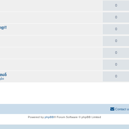
0
0
დ!!
0
0
0
0
თან
0
ები
Contact u
Powered by
phpBB
® Forum Software © phpBB Limited