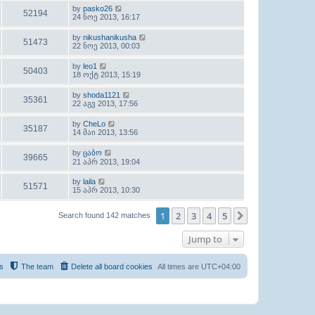
by
pasko26
52194
24 ნოე 2013, 16:17
by
nikushanikusha
51473
22 ნოე 2013, 00:03
by
leo1
50403
18 ოქტ 2013, 15:19
by
shoda1121
35361
22 აგვ 2013, 17:56
by
CheLo
35187
14 მაი 2013, 13:56
by
ცაბო
39665
21 აპრ 2013, 19:04
by
laila
51571
15 აპრ 2013, 10:30
1
2
3
4
5
Next
Search found 142 matches
Jump to
s
The team
Delete all board cookies
All times are
UTC+04:00