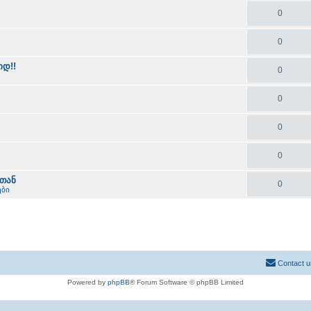
0
0
დ!!
0
0
0
0
თან
0
ები
Contact u
Powered by
phpBB
® Forum Software © phpBB Limited