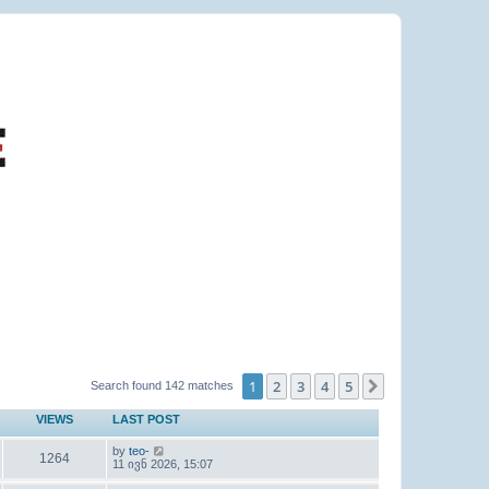
1
2
3
4
5
Next
Search found 142 matches
VIEWS
LAST POST
by
teo-
1264
11 ივნ 2026, 15:07