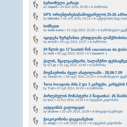
სერიოზული კარავი
by
miqaeli
» 24 მარ 2016, 04:08 » in
ბაზრობა
GPS ორიენტირება(სამოყვარულო) 25-26 აპრილ
by
killerbike
» 18 აპრ 2015, 03:14 » in
აქტივობის სხვა სა
სომხეთი
by
deida kama
» 01 ოქტ 2014, 22:26 » in
სამომავლო გეგმ
იყიდება ზურგჩანთა ერთდღიანი ლაშქრობისა
by
arcivi9
» 29 აგვ 2014, 13:27 » in
ბაზრობა
24 წლის და 17 საათის წინ caucasicas da დაბ
by
ninia
» 06 აგვ 2014, 18:52 » in
Ciaaaaoo! :)
ქალის, წყალგაუმტარი, სალაშქრო ფეხსაცმე
by
GT.ge
» 02 აგვ 2014, 13:40 » in
ბაზრობა
მოგზაურობა ძველ ანატოლიაში - 28.08-7.09
by
Tamari-ch.
» 28 ივლ 2014, 23:20 » in
სამომავლო გეგმ
Terra Incognita Alfa 2 და 3 კარვები, კარვები
by
Truli
» 07 ივნ 2014, 04:29 » in
ბაზრობა
პირღებულის მონასტერი 2 შაფათსა!, 26 მაისს
by
leo1
» 23 მაი 2014, 14:24 » in
იდეების კიდობანი
აღდგომას გილოცავთ!
by
okulone
» 20 აპრ 2014, 15:09 » in
ზოგადი საუბრები
ჭიაკოკონობა დაგვიანებით
by
amigo
» 17 აპრ 2014, 21:21 » in
იდეების კიდობანი