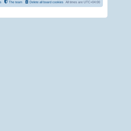
s
The team
Delete all board cookies
All times are
UTC+04:00