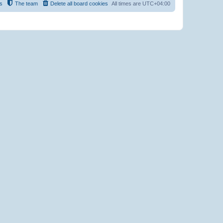
s
The team
Delete all board cookies
All times are
UTC+04:00