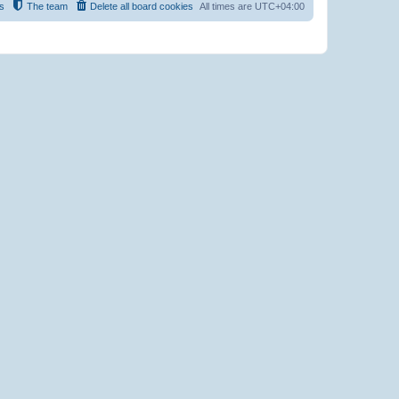
s
The team
Delete all board cookies
All times are
UTC+04:00