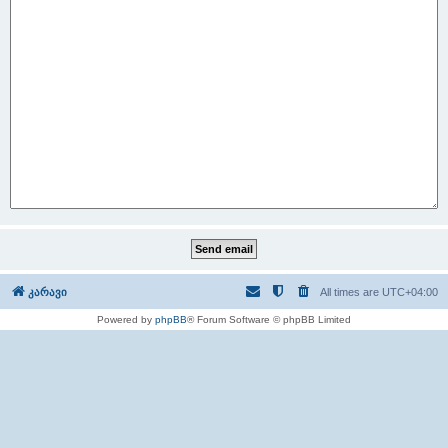
კარავი
All times are
UTC+04:00
Powered by
phpBB
® Forum Software © phpBB Limited