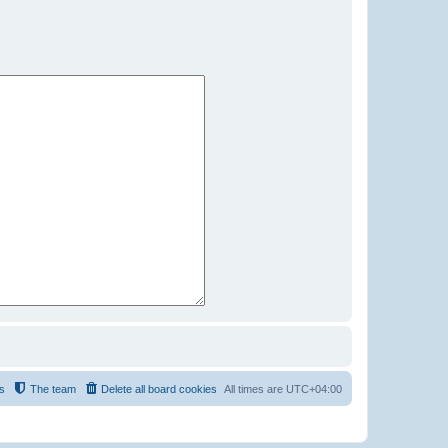
s
The team
Delete all board cookies
All times are
UTC+04:00