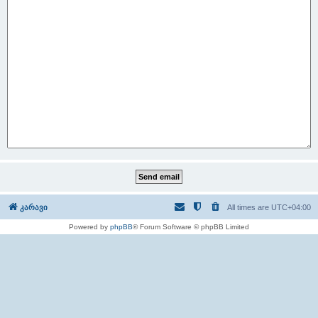
კარავი
All times are
UTC+04:00
Powered by
phpBB
® Forum Software © phpBB Limited