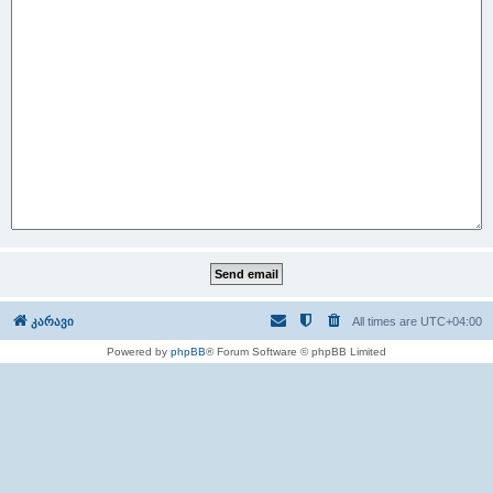
კარავი
All times are
UTC+04:00
Powered by
phpBB
® Forum Software © phpBB Limited