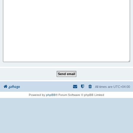
კარავი
All times are
UTC+04:00
Powered by
phpBB
® Forum Software © phpBB Limited