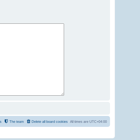
s
The team
Delete all board cookies
All times are
UTC+04:00