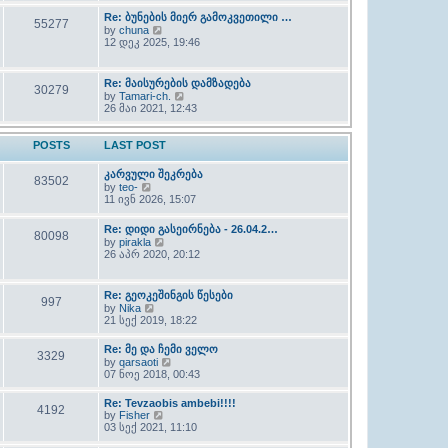
l
w
Re: ბუნების მიერ გამოკვეთილი …
a
55277
t
t
V
by
chuna
h
e
i
12 დეკ 2025, 19:46
e
s
e
l
t
w
a
p
t
Re: მაისურების დამზადება
t
30279
o
h
V
e
by
Tamari-ch.
s
e
i
s
26 მაი 2021, 12:43
t
l
e
t
a
w
p
t
t
o
POSTS
LAST POST
e
h
s
s
e
t
t
კარვული შეკრება
l
83502
p
V
by
teo-
a
o
i
11 ივნ 2026, 15:07
t
s
e
e
t
w
s
Re: დიდი გასეირნება - 26.04.2…
t
80098
t
V
by
pirakla
h
p
i
26 აპრ 2020, 20:12
e
o
e
l
s
w
a
t
t
t
Re: გეოკეშინგის წესები
997
h
e
V
by
Nika
e
s
i
21 სექ 2019, 18:22
l
t
e
a
p
w
Re: მე და ჩემი ველო
t
o
3329
t
e
V
by
qarsaoti
s
h
s
i
07 ნოე 2018, 00:43
t
e
t
e
l
p
w
Re: Tevzaobis ambebi!!!!
a
4192
o
t
V
by
Fisher
t
s
h
i
03 სექ 2021, 11:10
e
t
e
e
s
l