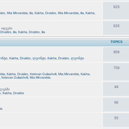
623
ides
,
Mta Mkvarebia
,
ilia
,
Kakha
,
Druides
,
Mta Mkvarebia
,
ilia
,
Kakha
,
633
ი იდეები
,
Druides
,
ilia
,
Kakha
,
Druides
,
ilia
TOPICS
959
ონტი
,
Kakha
,
Druides
,
ლეონტი
,
Kakha
,
Druides
,
ლეონტი
759
ebia
,
Kakha
,
Druides
,
Ketevan Guliashvili
,
Mta Mkvarebia
,
Kakha
,
,
Ketevan Guliashvili
,
Mta Mkvarebia
49
ილებში
s
,
Kakha
,
Druides
66
lia
55