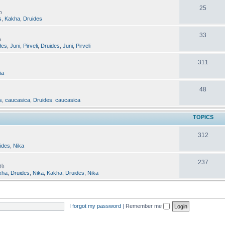
25
ი
s
,
Kakha
,
Druides
33
ა
des
,
Juni
,
Pirveli
,
Druides
,
Juni
,
Pirveli
311
lia
48
s
,
caucasica
,
Druides
,
caucasica
TOPICS
312
ides
,
Nika
237
ბს
kha
,
Druides
,
Nika
,
Kakha
,
Druides
,
Nika
I forgot my password
|
Remember me