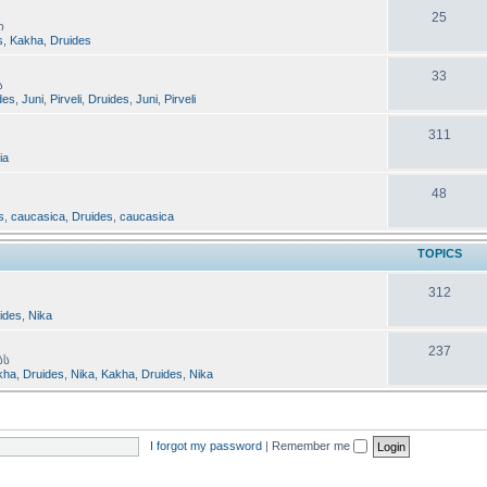
25
ი
s
,
Kakha
,
Druides
33
ა
des
,
Juni
,
Pirveli
,
Druides
,
Juni
,
Pirveli
311
lia
48
s
,
caucasica
,
Druides
,
caucasica
TOPICS
312
ides
,
Nika
237
ბს
kha
,
Druides
,
Nika
,
Kakha
,
Druides
,
Nika
I forgot my password
|
Remember me