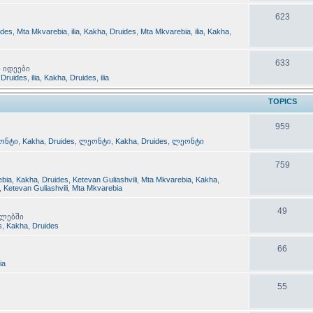
623
ides
,
Mta Mkvarebia
,
ilia
,
Kakha
,
Druides
,
Mta Mkvarebia
,
ilia
,
Kakha
,
633
ი იდეები
,
Druides
,
ilia
,
Kakha
,
Druides
,
ilia
TOPICS
959
ონტი
,
Kakha
,
Druides
,
ლეონტი
,
Kakha
,
Druides
,
ლეონტი
759
ebia
,
Kakha
,
Druides
,
Ketevan Guliashvili
,
Mta Mkvarebia
,
Kakha
,
,
Ketevan Guliashvili
,
Mta Mkvarebia
49
ილებში
s
,
Kakha
,
Druides
66
lia
55