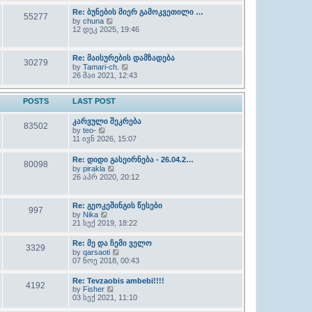
l
w
Re: ბუნების მიერ გამოკვეთილი …
a
55277
t
t
V
by
chuna
h
e
i
12 დეკ 2025, 19:46
e
s
e
l
t
w
a
p
t
Re: მაისურების დამზადება
t
30279
o
h
V
e
by
Tamari-ch.
s
e
i
s
26 მაი 2021, 12:43
t
l
e
t
a
w
p
t
t
o
POSTS
LAST POST
e
h
s
s
e
t
t
კარვული შეკრება
l
83502
p
V
by
teo-
a
o
i
11 ივნ 2026, 15:07
t
s
e
e
t
w
s
Re: დიდი გასეირნება - 26.04.2…
t
80098
t
V
by
pirakla
h
p
i
26 აპრ 2020, 20:12
e
o
e
l
s
w
a
t
t
t
Re: გეოკეშინგის წესები
997
h
e
V
by
Nika
e
s
i
21 სექ 2019, 18:22
l
t
e
a
p
w
Re: მე და ჩემი ველო
t
o
3329
t
e
V
by
qarsaoti
s
h
s
i
07 ნოე 2018, 00:43
t
e
t
e
l
p
w
Re: Tevzaobis ambebi!!!!
a
4192
o
t
V
by
Fisher
t
s
h
i
03 სექ 2021, 11:10
e
t
e
e
s
l